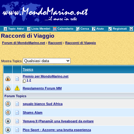
Topic Attivi
Lista Membri
Calendario
Cerca
Aiuto
Registrati
Racconti di Viaggio
Forum di MondoMarino.net
:
Racconti
:
Racconti di Viaggio
Mostra Topics
Topics
Premio per MondoMarino.net
1
2
Regolamento Forum MM
Forum Topics
squalo bianco Sud Africa
Shams Alam
Yemaya II (Panamà) una liveaboard da evitare
Pico Sport - Azzorre: una brutta esperienza