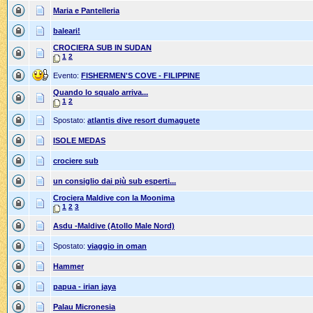
Maria e Pantelleria
baleari!
CROCIERA SUB IN SUDAN
1
2
Evento:
FISHERMEN'S COVE - FILIPPINE
Quando lo squalo arriva...
1
2
Spostato:
atlantis dive resort dumaguete
ISOLE MEDAS
crociere sub
un consiglio dai più sub esperti...
Crociera Maldive con la Moonima
1
2
3
Asdu -Maldive (Atollo Male Nord)
Spostato:
viaggio in oman
Hammer
papua - irian jaya
Palau Micronesia