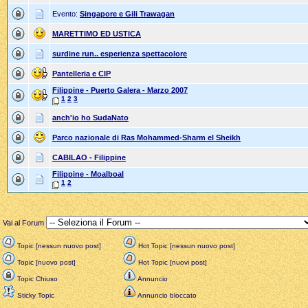
Evento:
Singapore e Gili Trawagan
MARETTIMO ED USTICA
surdine run.. esperienza spettacolore
Pantelleria e CIP
Filippine - Puerto Galera - Marzo 2007
1
2
3
anch'io ho SudaNato
Parco nazionale di Ras Mohammed-Sharm el Sheikh
CABILAO - Filippine
Filippine - Moalboal
1
2
Vai al Forum
Topic [nessun nuovo post]
Hot Topic [nessun nuovo post]
Topic [nuovo post]
Hot Topic [nuovi post]
Topic Chiuso
Annuncio
Sticky Topic
Annuncio bloccato