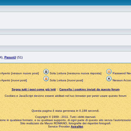
4),
PasusU
(51)
 Aperto [nessun nuovo post]
Sola Lettura [nessuna nuova risposta]
Password Nec
Aperto [nuovi post]
Sola Lettura [nuovi post]
Nessun Acce
Segna tutti i post come già letti
::
Cancella i cookies inviati da questo forum
Cookies e JavaScript devono essere abilitati nel tuo browser per peter usare questo forum
Questa pagina è stata generata in 0,188 secondi.
Copyright © 1999 - 2011. Tutti i diritti riservati.
zione in qualsiasi formato, e su qualsiasi supporto, di ogni parte di questo sito senza l'autorizzazion
Sito realizzato da Mauro ROMANO, fotografie dei rispettivi fotografi.
Service Provider
AstraNet