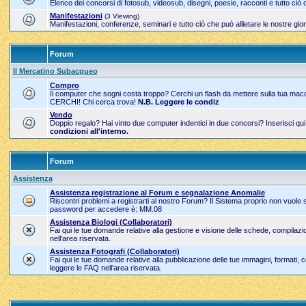
Elenco dei concorsi di fotosub, videosub, disegni, poesie, racconti e tutto ciò
Manifestazioni
(3 Viewing)
Manifestazioni, conferenze, seminari e tutto ciò che può allietare le nostre g
Forum
Il Mercatino Subacqueo
Compro
Il computer che sogni costa troppo? Cerchi un flash da mettere sulla tua mac
CERCHI! Chi cerca trova!
N.B. Leggere le condiz
Vendo
Doppio regalo? Hai vinto due computer indentici in due concorsi? Inserisci qu
condizioni all'interno.
Forum
Assistenza
Assistenza registrazione al Forum e segnalazione Anomalie
Riscontri problemi a registrarti al nostro Forum? Il Sistema proprio non vuole
password per accedere è: MM.08
Assistenza Biologi (Collaboratori)
Fai qui le tue domande relative alla gestione e visione delle schede, compila
nell'area riservata.
Assistenza Fotografi (Collaboratori)
Fai qui le tue domande relative alla pubblicazione delle tue immagini, formati,
leggere le FAQ nell'area riservata.