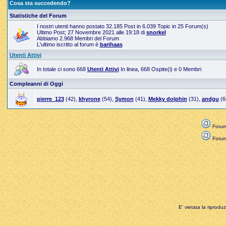
Cosa sta succedendo?
Statistiche del Forum
I nostri utenti hanno postato 32.185 Post in 6.039 Topic in 25 Forum(s)
Ultimo Post; 27 Novembre 2021 alle 19:18 di
snorkel
Abbiamo 2.968 Membri del Forum
L'ultimo iscritto al forum è
barihaas
Utenti Attivi
In totale ci sono 668
Utenti Attivi
In linea, 668 Ospite(i) e 0 Membri
Compleanni di Oggi
pierre_123
(42),
khyrone
(54),
Symon
(41),
Mekky dolphin
(31),
andgu
(6
Forum
Forum 
E' vietata la riprodu