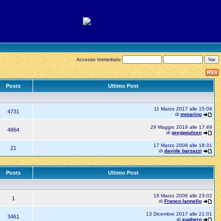
Accesso Immediato
Posts
Ultimo Post
11 Marzo 2017 alle 15:09
4731
di
mmarino
29 Maggio 2019 alle 17:49
4864
di
gregpoulsen
17 Marzo 2008 alle 18:31
21
di
davide barzazzi
Posts
Ultimo Post
18 Marzo 2006 alle 23:02
1
di
Franco Iannello
13 Dicembre 2017 alle 21:01
3461
di
sughero