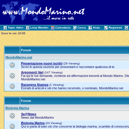
Topic Attivi
Lista Membri
Calendario
Cerca
Aiuto
Registrati
Sono le ore 18:06
Forum
MondoMarino.net
Presentazione nuovi iscritti
(29 Viewing)
Scrivi in questa sezione per presentarti e raccontare qualcosa di te.
Argomenti Vari
(147 Viewing)
Fai qui le tue domande, richieste ed affermazioni inerenti al Mondo Marino. Dis
MondoMarino.net
Rassegna Stampa
(1 Viewing)
Estratti di articoli e siti che hanno recensito, o nominato, MondoMarino.net
Forum
Biologia Marina
Se@News
News dal MondoMarino
Biologia Marina
(24 Viewing)
Qui si parla di tutto ciò che concerne la biologia marina, scambio di conoscenze