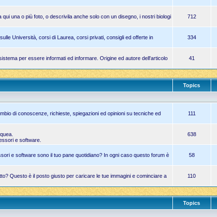
 qui una o più foto, o descrivila anche solo con un disegno, i nostri biologi
712
le Università, corsi di Laurea, corsi privati, consigli ed offerte in
334
imo sistema per essere informati ed informare. Origine ed autore dell'articolo
41
Topics
ambio di conoscenze, richieste, spiegazioni ed opinioni su tecniche ed
111
cquea.
638
essori e software.
ori e software sono il tuo pane quotidiano? In ogni caso questo forum è
58
atto? Questo è il posto giusto per caricare le tue immagini e cominciare a
110
Topics