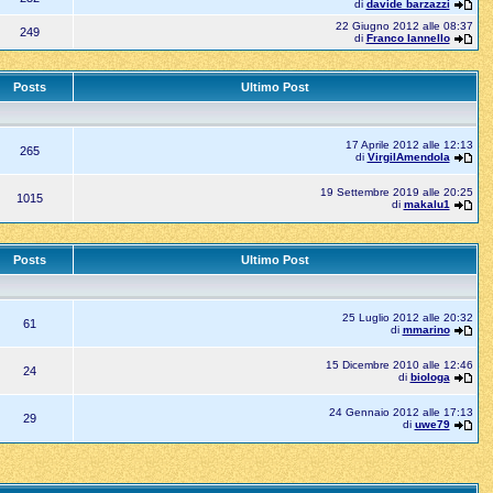
di
davide barzazzi
22 Giugno 2012 alle 08:37
249
di
Franco Iannello
Posts
Ultimo Post
17 Aprile 2012 alle 12:13
265
di
VirgilAmendola
19 Settembre 2019 alle 20:25
1015
di
makalu1
Posts
Ultimo Post
25 Luglio 2012 alle 20:32
61
di
mmarino
15 Dicembre 2010 alle 12:46
24
di
biologa
24 Gennaio 2012 alle 17:13
29
di
uwe79