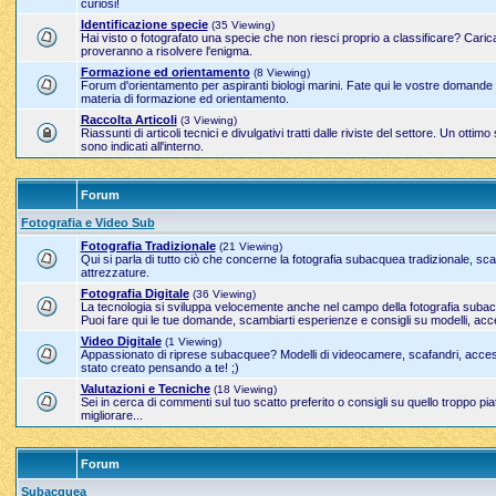
curiosi!
Identificazione specie
(35 Viewing)
Hai visto o fotografato una specie che non riesci proprio a classificare? Carica
proveranno a risolvere l'enigma.
Formazione ed orientamento
(8 Viewing)
Forum d'orientamento per aspiranti biologi marini. Fate qui le vostre domande sul
materia di formazione ed orientamento.
Raccolta Articoli
(3 Viewing)
Riassunti di articoli tecnici e divulgativi tratti dalle riviste del settore. Un ott
sono indicati all'interno.
Forum
Fotografia e Video Sub
Fotografia Tradizionale
(21 Viewing)
Qui si parla di tutto ciò che concerne la fotografia subacquea tradizionale, sc
attrezzature.
Fotografia Digitale
(36 Viewing)
La tecnologia si sviluppa velocemente anche nel campo della fotografia suba
Puoi fare qui le tue domande, scambiarti esperienze e consigli su modelli, acc
Video Digitale
(1 Viewing)
Appassionato di riprese subacquee? Modelli di videocamere, scafandri, access
stato creato pensando a te! ;)
Valutazioni e Tecniche
(18 Viewing)
Sei in cerca di commenti sul tuo scatto preferito o consigli su quello troppo pi
migliorare...
Forum
Subacquea