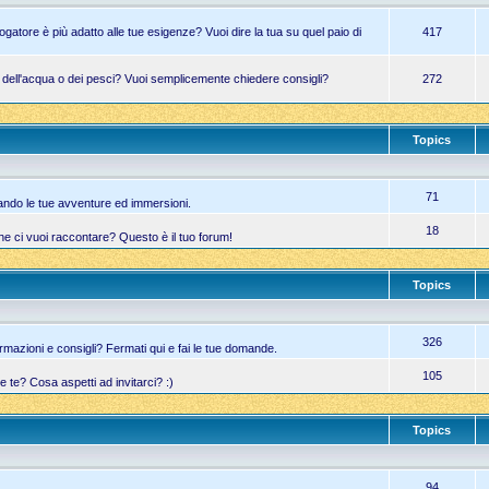
atore è più adatto alle tue esigenze? Vuoi dire la tua su quel paio di
417
a dell'acqua o dei pesci? Vuoi semplicemente chiedere consigli?
272
Topics
71
ando le tue avventure ed immersioni.
18
he ci vuoi raccontare? Questo è il tuo forum!
Topics
326
azioni e consigli? Fermati qui e fai le tue domande.
105
te? Cosa aspetti ad invitarci? :)
Topics
94