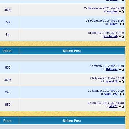
27 Novembre 2021 alle 19:18
3896
di
snorkel
02 Febbraio 2016 alle 13:14
1538
di
Hillary
18 Ottobre 2005 alle 03:29
54
di
scubabob
Posts
Ultimo Post
22 Marzo 2012 alle 19:18
666
di
DrGrass
06 Aprile 2016 alle 14:38
3827
di
bruno122
25 Maggio 2015 alle 12:59
245
di
Cami_r93
07 Ottobre 2012 alle 14:40
850
di
rdie77
Posts
Ultimo Post