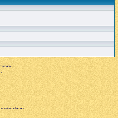
esssaria
sso
e scritta dell'autore.