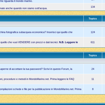
 che riguarda il mondo marino.
134
iornate anche quando non siamo sott'acqua.
Topics
china fotografica subacquea economica? Inserisci qui quello che
124
i quello che vuoi VENDERE con prezzi e dati tecnici.
N.B. Leggere le
611
Topics
 saperne di accettare la tua password? Scrivi in questo Forum, la
24
zioni, procedure e metodi in MondoMarino.net. Prima leggere le FAQ
11
 compilazioni schede e file per la pubblicazione in MondoMarino.net. Prima
8