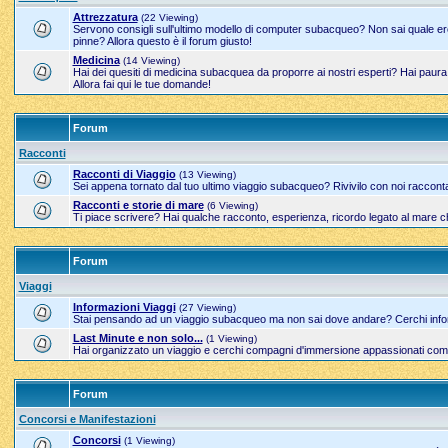
Attrezzatura
(22 Viewing)
Servono consigli sull'ultimo modello di computer subacqueo? Non sai quale erog
pinne? Allora questo è il forum giusto!
Medicina
(14 Viewing)
Hai dei quesiti di medicina subacquea da proporre ai nostri esperti? Hai paur
Allora fai qui le tue domande!
Forum
Racconti
Racconti di Viaggio
(13 Viewing)
Sei appena tornato dal tuo ultimo viaggio subacqueo? Rivivilo con noi raccont
Racconti e storie di mare
(6 Viewing)
Ti piace scrivere? Hai qualche racconto, esperienza, ricordo legato al mare c
Forum
Viaggi
Informazioni Viaggi
(27 Viewing)
Stai pensando ad un viaggio subacqueo ma non sai dove andare? Cerchi inform
Last Minute e non solo...
(1 Viewing)
Hai organizzato un viaggio e cerchi compagni d'immersione appassionati come 
Forum
Concorsi e Manifestazioni
Concorsi
(1 Viewing)