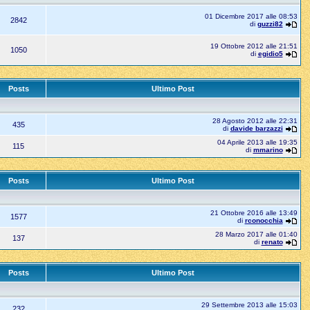
01 Dicembre 2017 alle 08:53
2842
di
guzzi82
19 Ottobre 2012 alle 21:51
1050
di
egidio5
Posts
Ultimo Post
28 Agosto 2012 alle 22:31
435
di
davide barzazzi
04 Aprile 2013 alle 19:35
115
di
mmarino
Posts
Ultimo Post
21 Ottobre 2016 alle 13:49
1577
di
rconocchia
28 Marzo 2017 alle 01:40
137
di
renato
Posts
Ultimo Post
29 Settembre 2013 alle 15:03
232