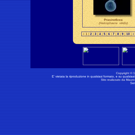
Prasinoficea
(Halosphaera viridis)
«
1
|
2
|
3
|
4
|
5
|
6
|
7
|
8
|
9
|
10
|
»
Copyright © 199
E' vietata la riproduzione in qualsiasi formato, e su qualsiasi
Sito realizzato da
Maur
Ser