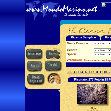
Ricerca Semplice
Ric
Nome Comune
Genere
Specie
ATTENZIONE! Ricerca Avanzata impo
«
1
|
2
|
3
|
4
|
5
|
6
|
7
|
8
|
9
|
10
|
»
Risultato: 277 Foto in 28 
Alga
(n.d. n.d.)