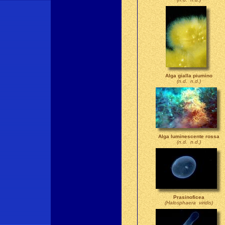
Alga gialla piumino
(n.d. n.d.)
Alga luminescente rossa
(n.d. n.d.)
Prasinoficea
(Halosphaera viridis)