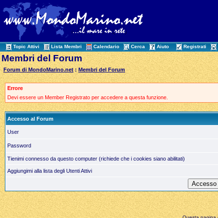
Topic Attivi
Lista Membri
Calendario
Cerca
Aiuto
Registrati
Membri del Forum
Forum di MondoMarino.net
:
Membri del Forum
Errore
Devi essere un Member Registrato per accedere a questa funzione.
Accesso al Forum
User
Password
Tienimi connesso da questo computer (richiede che i cookies siano abilitati)
Aggiungimi alla lista degli Utenti Attivi
Questa pagina è