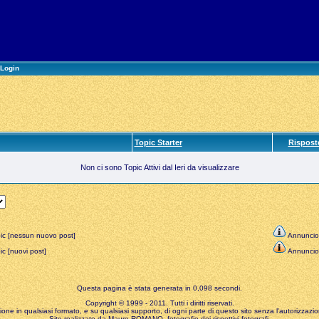
Login
Topic Starter
Rispost
Non ci sono Topic Attivi dal Ieri da visualizzare
ic [nessun nuovo post]
Annuncio
c [nuovi post]
Annuncio
Questa pagina è stata generata in 0,098 secondi.
Copyright © 1999 - 2011. Tutti i diritti riservati.
zione in qualsiasi formato, e su qualsiasi supporto, di ogni parte di questo sito senza l'autorizzazion
Sito realizzato da Mauro ROMANO, fotografie dei rispettivi fotografi.