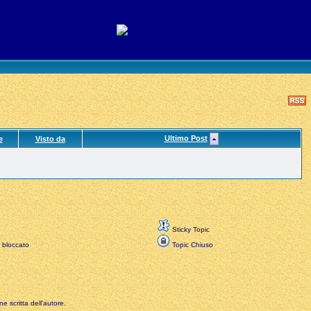
Ultimo Post
e
Visto da
Sticky Topic
 bloccato
Topic Chiuso
e scritta dell'autore.