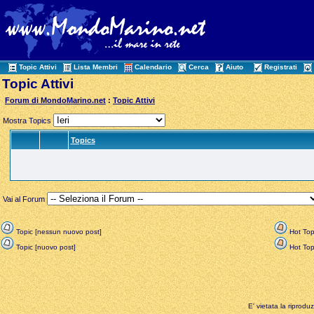
Topic Attivi
Lista Membri
Calendario
Cerca
Aiuto
Registrati
Topic Attivi
Forum di MondoMarino.net
:
Topic Attivi
Mostra Topics
Topics
Vai al Forum
Topic [nessun nuovo post]
Hot Top
Topic [nuovo post]
Hot Topi
E' vietata la riprodu