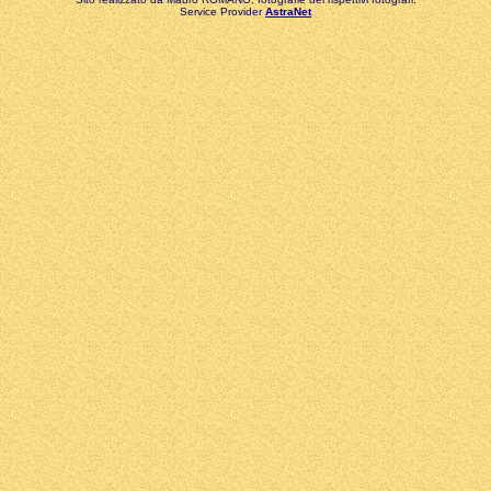
Service Provider
AstraNet