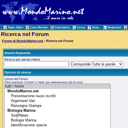
Topic Attivi
Lista Membri
Calendario
Cerca
Aiuto
Registrati
Ricerca nel Forum
Forum di MondoMarino.net
: Ricerca nel Forum
Search Keywords
Ricerca per parola chiave
Opzioni di ricerca
Cerca nel Forum
(Tieni premuto 'control' o 'mela' per selezionarne più di uno)