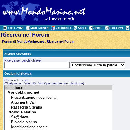
Topic Attivi
Lista Membri
Calendario
Cerca
Aiuto
Registrati
Ricerca nel Forum
Forum di MondoMarino.net
: Ricerca nel Forum
Search Keywords
Ricerca per parola chiave
Opzioni di ricerca
Cerca nel Forum
(Tieni premuto 'control' o 'mela' per selezionarne più di uno)