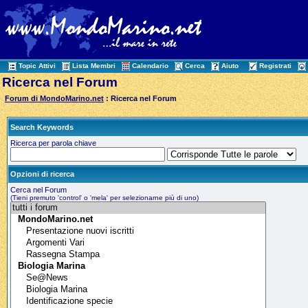
Topic Attivi
Lista Membri
Calendario
Cerca
Aiuto
Registrati
Ricerca nel Forum
Forum di MondoMarino.net
: Ricerca nel Forum
Search Keywords
Ricerca per parola chiave
Opzioni di ricerca
Cerca nel Forum
(Tieni premuto 'control' o 'mela' per selezionarne più di uno)