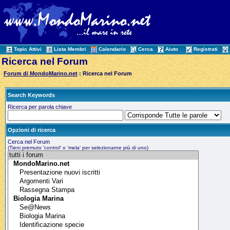
Topic Attivi
Lista Membri
Calendario
Cerca
Aiuto
Registrati
Ricerca nel Forum
Forum di MondoMarino.net
: Ricerca nel Forum
Search Keywords
Ricerca per parola chiave
Opzioni di ricerca
Cerca nel Forum
(Tieni premuto 'control' o 'mela' per selezionarne più di uno)