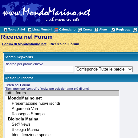
Topic Attivi
Lista Membri
Calendario
Cerca
Aiuto
Registrati
Ricerca nel Forum
Forum di MondoMarino.net
: Ricerca nel Forum
Search Keywords
Ricerca per parola chiave
Opzioni di ricerca
Cerca nel Forum
(Tieni premuto 'control' o 'mela' per selezionarne più di uno)