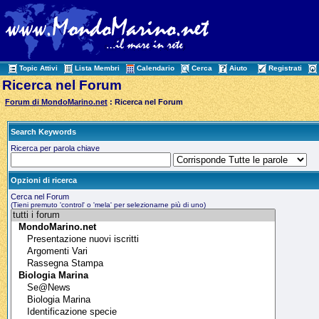
Topic Attivi
Lista Membri
Calendario
Cerca
Aiuto
Registrati
Ricerca nel Forum
Forum di MondoMarino.net
: Ricerca nel Forum
Search Keywords
Ricerca per parola chiave
Opzioni di ricerca
Cerca nel Forum
(Tieni premuto 'control' o 'mela' per selezionarne più di uno)