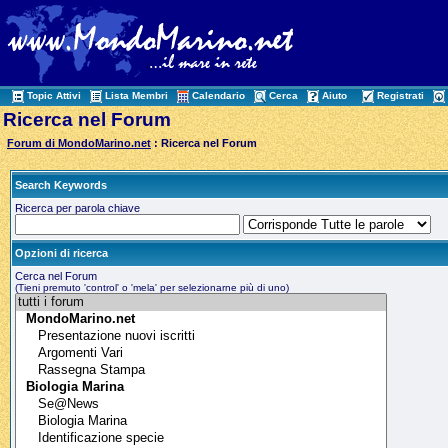
Topic Attivi
Lista Membri
Calendario
Cerca
Aiuto
Registrati
Ricerca nel Forum
Forum di MondoMarino.net
: Ricerca nel Forum
Search Keywords
Ricerca per parola chiave
Opzioni di ricerca
Cerca nel Forum
(Tieni premuto 'control' o 'mela' per selezionarne più di uno)