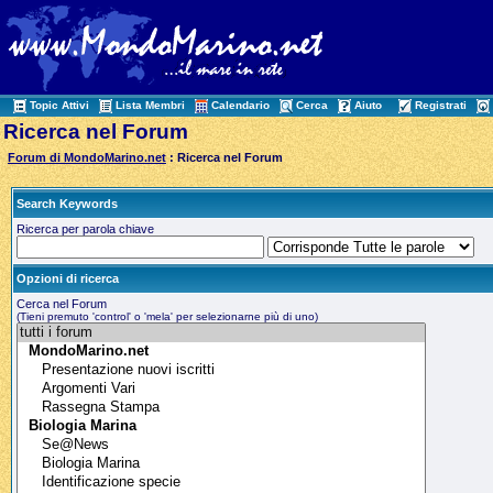
Topic Attivi
Lista Membri
Calendario
Cerca
Aiuto
Registrati
Ricerca nel Forum
Forum di MondoMarino.net
: Ricerca nel Forum
Search Keywords
Ricerca per parola chiave
Opzioni di ricerca
Cerca nel Forum
(Tieni premuto 'control' o 'mela' per selezionarne più di uno)