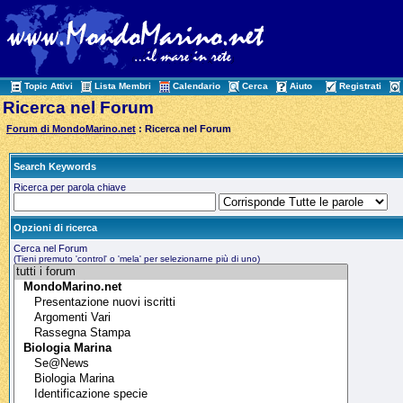
Topic Attivi
Lista Membri
Calendario
Cerca
Aiuto
Registrati
Ricerca nel Forum
Forum di MondoMarino.net
: Ricerca nel Forum
Search Keywords
Ricerca per parola chiave
Opzioni di ricerca
Cerca nel Forum
(Tieni premuto 'control' o 'mela' per selezionarne più di uno)