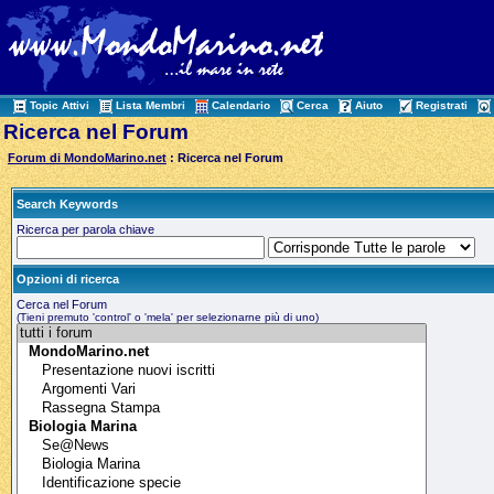
Topic Attivi
Lista Membri
Calendario
Cerca
Aiuto
Registrati
Ricerca nel Forum
Forum di MondoMarino.net
: Ricerca nel Forum
Search Keywords
Ricerca per parola chiave
Opzioni di ricerca
Cerca nel Forum
(Tieni premuto 'control' o 'mela' per selezionarne più di uno)