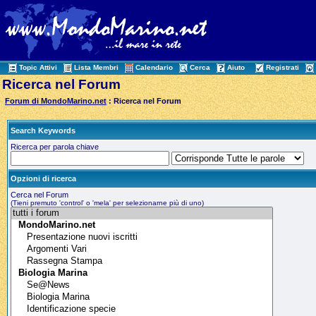
Topic Attivi
Lista Membri
Calendario
Cerca
Aiuto
Registrati
Ricerca nel Forum
Forum di MondoMarino.net
: Ricerca nel Forum
Search Keywords
Ricerca per parola chiave
Opzioni di ricerca
Cerca nel Forum
(Tieni premuto 'control' o 'mela' per selezionarne più di uno)