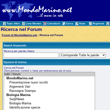
Topic Attivi
Lista Membri
Calendario
Cerca
Aiuto
Registrati
Ricerca nel Forum
Forum di MondoMarino.net
: Ricerca nel Forum
Search Keywords
Ricerca per parola chiave
Opzioni di ricerca
Cerca nel Forum
(Tieni premuto 'control' o 'mela' per selezionarne più di uno)