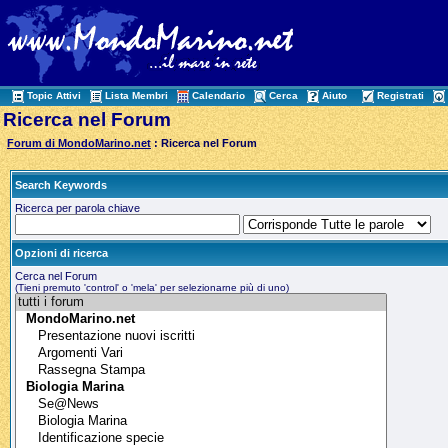
Topic Attivi
Lista Membri
Calendario
Cerca
Aiuto
Registrati
Ricerca nel Forum
Forum di MondoMarino.net
: Ricerca nel Forum
Search Keywords
Ricerca per parola chiave
Opzioni di ricerca
Cerca nel Forum
(Tieni premuto 'control' o 'mela' per selezionarne più di uno)