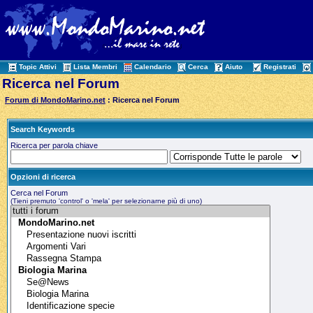
Topic Attivi
Lista Membri
Calendario
Cerca
Aiuto
Registrati
Ricerca nel Forum
Forum di MondoMarino.net
: Ricerca nel Forum
Search Keywords
Ricerca per parola chiave
Opzioni di ricerca
Cerca nel Forum
(Tieni premuto 'control' o 'mela' per selezionarne più di uno)