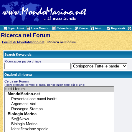
Topic Attivi
Lista Membri
Calendario
Cerca
Aiuto
Registrati
Ricerca nel Forum
Forum di MondoMarino.net
: Ricerca nel Forum
Search Keywords
Ricerca per parola chiave
Opzioni di ricerca
Cerca nel Forum
(Tieni premuto 'control' o 'mela' per selezionarne più di uno)