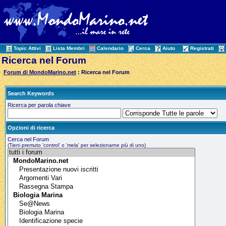
Topic Attivi
Lista Membri
Calendario
Cerca
Aiuto
Registrati
Ricerca nel Forum
Forum di MondoMarino.net
: Ricerca nel Forum
Search Keywords
Ricerca per parola chiave
Opzioni di ricerca
Cerca nel Forum
(Tieni premuto 'control' o 'mela' per selezionarne più di uno)