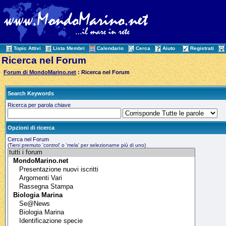
Topic Attivi
Lista Membri
Calendario
Cerca
Aiuto
Registrati
Ricerca nel Forum
Forum di MondoMarino.net
: Ricerca nel Forum
Search Keywords
Ricerca per parola chiave
Opzioni di ricerca
Cerca nel Forum
(Tieni premuto 'control' o 'mela' per selezionarne più di uno)