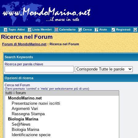
Topic Attivi
Lista Membri
Calendario
Cerca
Aiuto
Registrati
Ricerca nel Forum
Forum di MondoMarino.net
: Ricerca nel Forum
Search Keywords
Ricerca per parola chiave
Opzioni di ricerca
Cerca nel Forum
(Tieni premuto 'control' o 'mela' per selezionarne più di uno)