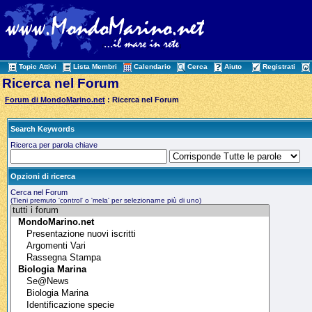
Topic Attivi
Lista Membri
Calendario
Cerca
Aiuto
Registrati
Ricerca nel Forum
Forum di MondoMarino.net
: Ricerca nel Forum
Search Keywords
Ricerca per parola chiave
Opzioni di ricerca
Cerca nel Forum
(Tieni premuto 'control' o 'mela' per selezionarne più di uno)