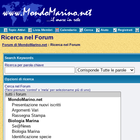
Topic Attivi
Lista Membri
Calendario
Cerca
Aiuto
Registrati
Ricerca nel Forum
Forum di MondoMarino.net
: Ricerca nel Forum
Search Keywords
Ricerca per parola chiave
Opzioni di ricerca
Cerca nel Forum
(Tieni premuto 'control' o 'mela' per selezionarne più di uno)