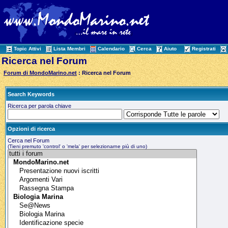
Topic Attivi
Lista Membri
Calendario
Cerca
Aiuto
Registrati
Ricerca nel Forum
Forum di MondoMarino.net
: Ricerca nel Forum
Search Keywords
Ricerca per parola chiave
Opzioni di ricerca
Cerca nel Forum
(Tieni premuto 'control' o 'mela' per selezionarne più di uno)