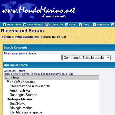
Topic Attivi
Lista Membri
Calendario
Cerca
Aiuto
Registrati
Ricerca nel Forum
Forum di MondoMarino.net
: Ricerca nel Forum
Search Keywords
Ricerca per parola chiave
Opzioni di ricerca
Cerca nel Forum
(Tieni premuto 'control' o 'mela' per selezionarne più di uno)