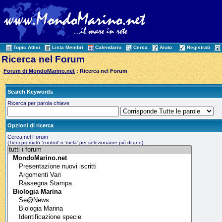
Topic Attivi
Lista Membri
Calendario
Cerca
Aiuto
Registrati
Ricerca nel Forum
Forum di MondoMarino.net
: Ricerca nel Forum
Search Keywords
Ricerca per parola chiave
Opzioni di ricerca
Cerca nel Forum
(Tieni premuto 'control' o 'mela' per selezionarne più di uno)