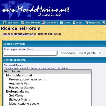
Topic Attivi
Lista Membri
Calendario
Cerca
Aiuto
Registrati
Ricerca nel Forum
Forum di MondoMarino.net
: Ricerca nel Forum
Search Keywords
Ricerca per parola chiave
Opzioni di ricerca
Cerca nel Forum
(Tieni premuto 'control' o 'mela' per selezionarne più di uno)