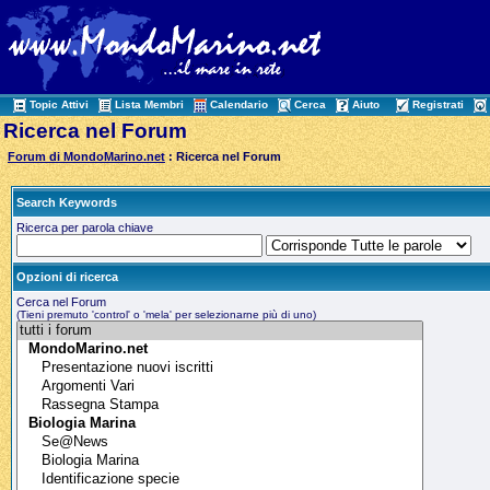
Topic Attivi
Lista Membri
Calendario
Cerca
Aiuto
Registrati
Ricerca nel Forum
Forum di MondoMarino.net
: Ricerca nel Forum
Search Keywords
Ricerca per parola chiave
Opzioni di ricerca
Cerca nel Forum
(Tieni premuto 'control' o 'mela' per selezionarne più di uno)