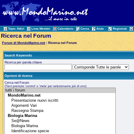
Topic Attivi
Lista Membri
Calendario
Cerca
Aiuto
Registrati
Ricerca nel Forum
Forum di MondoMarino.net
: Ricerca nel Forum
Search Keywords
Ricerca per parola chiave
Opzioni di ricerca
Cerca nel Forum
(Tieni premuto 'control' o 'mela' per selezionarne più di uno)