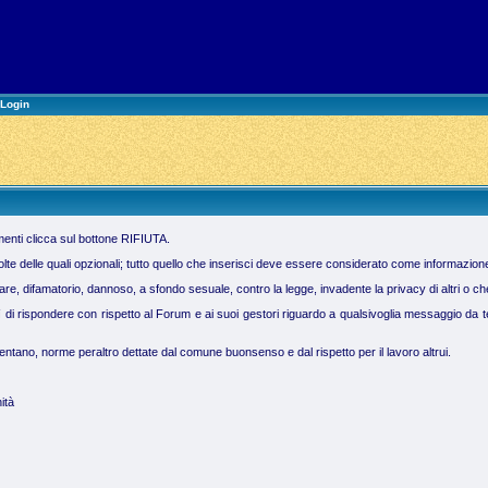
Login
imenti clicca sul bottone RIFIUTA.
molte delle quali opzionali; tutto quello che inserisci deve essere considerato come informazion
 difamatorio, dannoso, a sfondo sesuale, contro la legge, invadente la privacy di altri o che vi
ì di rispondere con rispetto al Forum e ai suoi gestori riguardo a qualsivoglia messaggio da te 
tano, norme peraltro dettate dal comune buonsenso e dal rispetto per il lavoro altrui.
ità