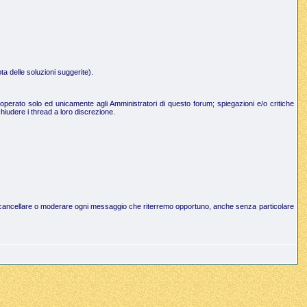
a delle soluzioni suggerite).
operato solo ed unicamente agli Amministratori di questo forum; spiegazioni e/o critiche
hiudere i thread a loro discrezione.
to di cancellare o moderare ogni messaggio che riterremo opportuno, anche senza particolare