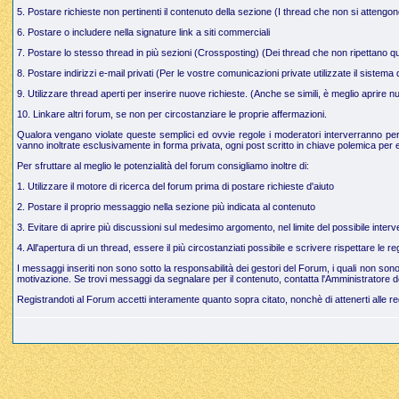
5. Postare richieste non pertinenti il contenuto della sezione (I thread che non si attengo
6. Postare o includere nella signature link a siti commerciali
7. Postare lo stesso thread in più sezioni (Crossposting) (Dei thread che non ripettano q
8. Postare indirizzi e-mail privati (Per le vostre comunicazioni private utilizzate il sistem
9. Utilizzare thread aperti per inserire nuove richieste. (Anche se simili, è meglio aprire
10. Linkare altri forum, se non per circostanziare le proprie affermazioni.
Qualora vengano violate queste semplici ed ovvie regole i moderatori interverranno per g
vanno inoltrate esclusivamente in forma privata, ogni post scritto in chiave polemica per e
Per sfruttare al meglio le potenzialità del forum consigliamo inoltre di:
1. Utilizzare il motore di ricerca del forum prima di postare richieste d'aiuto
2. Postare il proprio messaggio nella sezione più indicata al contenuto
3. Evitare di aprire più discussioni sul medesimo argomento, nel limite del possibile interve
4. All'apertura di un thread, essere il più circostanziati possibile e scrivere rispettare le 
I messaggi inseriti non sono sotto la responsabilità dei gestori del Forum, i quali non so
motivazione. Se trovi messaggi da segnalare per il contenuto, contatta l'Amministratore d
Registrandoti al Forum accetti interamente quanto sopra citato, nonchè di attenerti alle r