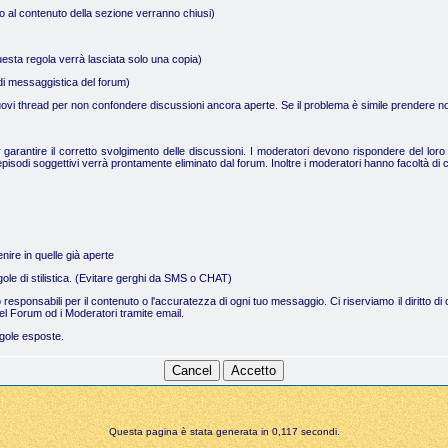
no al contenuto della sezione verranno chiusi)
uesta regola verrà lasciata solo una copia)
a di messaggistica del forum)
 nuovi thread per non confondere discussioni ancora aperte. Se il problema è simile prendere not
arantire il corretto svolgimento delle discussioni. I moderatori devono rispondere del loro 
pisodi soggettivi verrà prontamente eliminato dal forum. Inoltre i moderatori hanno facoltà di c
nire in quelle già aperte
regole di stilistica. (Evitare gerghi da SMS o CHAT)
no responsabili per il contenuto o l'accuratezza di ogni tuo messaggio. Ci riserviamo il dirit
el Forum od i Moderatori tramite email.
egole esposte.
Questa pagina è stata generata in 0,117 secondi.