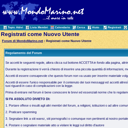
Topic Attivi
Lista Membri
Calendario
Cerca
Aiuto
Registrati
Registrati come Nuovo Utente
Forum di MondoMarino.net
: Registrati come Nuovo Utente
Regolamento del Forum
Se accetti le seguenti regole, allora clicca sul bottone ACCETTA in fondo alla pagina, altr
Durante la registrazione ti verrà chiesto di inserire una piccola quantità di informazioni, 
Accetti di essere consapevole che questo forum non va usato per inserire materiale volgare,
Accetti di essere l'unico responsabile per il contenuto dei tuoi messaggi ed accetti altres
tuoi riguardi in caso di complicazioni con la legge.
Prima di entrare nel forum è bene conoscere le brevi ed essenziali norme che lo regolamen
SI FA ASSOLUTO DIVIETO DI:
1. Portare offese o insulti agli altri membri del forum, a religioni, istituzioni o ad altre comun
2. Praticare spamming
3. Segnalare link a siti warez, siti pornografici o comunque non pertinenti al nostro portale
4. Postare o segnalare materiale atto a violare le leggi sul diritto d'autore