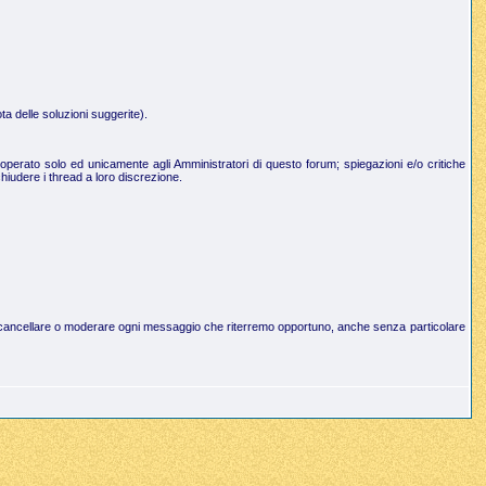
a delle soluzioni suggerite).
operato solo ed unicamente agli Amministratori di questo forum; spiegazioni e/o critiche
hiudere i thread a loro discrezione.
to di cancellare o moderare ogni messaggio che riterremo opportuno, anche senza particolare