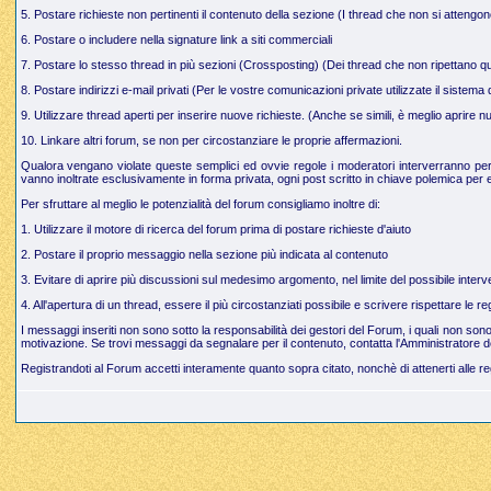
5. Postare richieste non pertinenti il contenuto della sezione (I thread che non si attengo
6. Postare o includere nella signature link a siti commerciali
7. Postare lo stesso thread in più sezioni (Crossposting) (Dei thread che non ripettano q
8. Postare indirizzi e-mail privati (Per le vostre comunicazioni private utilizzate il sistem
9. Utilizzare thread aperti per inserire nuove richieste. (Anche se simili, è meglio aprire
10. Linkare altri forum, se non per circostanziare le proprie affermazioni.
Qualora vengano violate queste semplici ed ovvie regole i moderatori interverranno per g
vanno inoltrate esclusivamente in forma privata, ogni post scritto in chiave polemica per e
Per sfruttare al meglio le potenzialità del forum consigliamo inoltre di:
1. Utilizzare il motore di ricerca del forum prima di postare richieste d'aiuto
2. Postare il proprio messaggio nella sezione più indicata al contenuto
3. Evitare di aprire più discussioni sul medesimo argomento, nel limite del possibile interve
4. All'apertura di un thread, essere il più circostanziati possibile e scrivere rispettare le 
I messaggi inseriti non sono sotto la responsabilità dei gestori del Forum, i quali non so
motivazione. Se trovi messaggi da segnalare per il contenuto, contatta l'Amministratore d
Registrandoti al Forum accetti interamente quanto sopra citato, nonchè di attenerti alle r