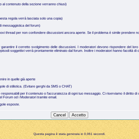
no al contenuto della sezione verranno chiusi)
uesta regola verrà lasciata solo una copia)
a di messaggistica del forum)
 nuovi thread per non confondere discussioni ancora aperte. Se il problema è simile prendere not
arantire il corretto svolgimento delle discussioni. I moderatori devono rispondere del loro 
pisodi soggettivi verrà prontamente eliminato dal forum. Inoltre i moderatori hanno facoltà di c
nire in quelle già aperte
regole di stilistica. (Evitare gerghi da SMS o CHAT)
no responsabili per il contenuto o l'accuratezza di ogni tuo messaggio. Ci riserviamo il dirit
el Forum od i Moderatori tramite email.
egole esposte.
Questa pagina è stata generata in 0,061 secondi.