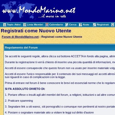
Topic Attivi
Lista Membri
Calendario
Cerca
Aiuto
Registrati
Registrati come Nuovo Utente
Forum di MondoMarino.net
: Registrati come Nuovo Utente
Regolamento del Forum
Se accetti le seguenti regole, allora clicca sul bottone ACCETTA in fondo alla pagina, altr
Durante la registrazione ti verrà chiesto di inserire una piccola quantità di informazioni, 
Accetti di essere consapevole che questo forum non va usato per inserire materiale volgare,
Accetti di essere l'unico responsabile per il contenuto dei tuoi messaggi ed accetti altres
tuoi riguardi in caso di complicazioni con la legge.
Prima di entrare nel forum è bene conoscere le brevi ed essenziali norme che lo regolamen
SI FA ASSOLUTO DIVIETO DI:
1. Portare offese o insulti agli altri membri del forum, a religioni, istituzioni o ad altre comun
2. Praticare spamming
3. Segnalare link a siti warez, siti pornografici o comunque non pertinenti al nostro portale
4. Postare o segnalare materiale atto a violare le leggi sul diritto d'autore