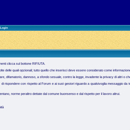
Login
imenti clicca sul bottone RIFIUTA.
molte delle quali opzionali; tutto quello che inserisci deve essere considerato come informazion
 difamatorio, dannoso, a sfondo sesuale, contro la legge, invadente la privacy di altri o che vi
ì di rispondere con rispetto al Forum e ai suoi gestori riguardo a qualsivoglia messaggio da te 
tano, norme peraltro dettate dal comune buonsenso e dal rispetto per il lavoro altrui.
ità