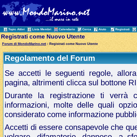
Topic Attivi
Lista Membri
Calendario
Cerca
Aiuto
Registrati
Registrati come Nuovo Utente
Forum di MondoMarino.net
: Registrati come Nuovo Utente
Regolamento del Forum
Se accetti le seguenti regole, allo
pagina, altrimenti clicca sul bottone 
Durante la registrazione ti verrà c
informazioni, molte delle quali opzi
considerato come informazione pubbli
Accetti di essere consapevole che que
volgare, difamatorio, dannoso, a sf