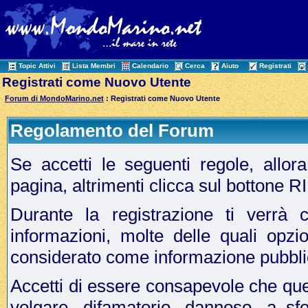
Topic Attivi
Lista Membri
Calendario
Cerca
Aiuto
Registrati
Registrati come Nuovo Utente
Forum di MondoMarino.net
: Registrati come Nuovo Utente
Regolamento del Forum
Se accetti le seguenti regole, allo
pagina, altrimenti clicca sul bottone 
Durante la registrazione ti verrà c
informazioni, molte delle quali opzi
considerato come informazione pubbli
Accetti di essere consapevole che que
volgare, difamatorio, dannoso, a sf