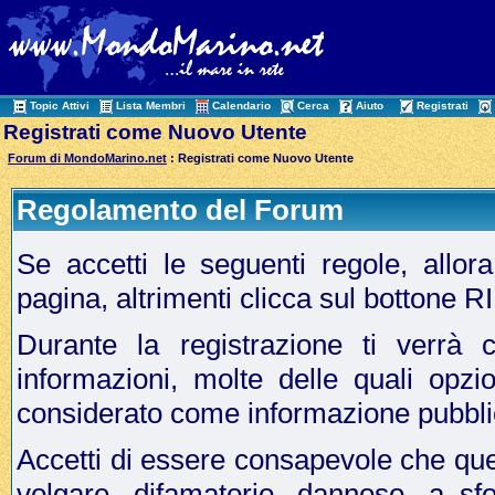
Topic Attivi
Lista Membri
Calendario
Cerca
Aiuto
Registrati
Registrati come Nuovo Utente
Forum di MondoMarino.net
: Registrati come Nuovo Utente
Regolamento del Forum
Se accetti le seguenti regole, allo
pagina, altrimenti clicca sul bottone 
Durante la registrazione ti verrà c
informazioni, molte delle quali opzi
considerato come informazione pubbli
Accetti di essere consapevole che que
volgare, difamatorio, dannoso, a sf