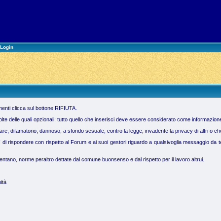
Login
imenti clicca sul bottone RIFIUTA.
molte delle quali opzionali; tutto quello che inserisci deve essere considerato come informazion
 difamatorio, dannoso, a sfondo sesuale, contro la legge, invadente la privacy di altri o che vi
ì di rispondere con rispetto al Forum e ai suoi gestori riguardo a qualsivoglia messaggio da te 
tano, norme peraltro dettate dal comune buonsenso e dal rispetto per il lavoro altrui.
ità