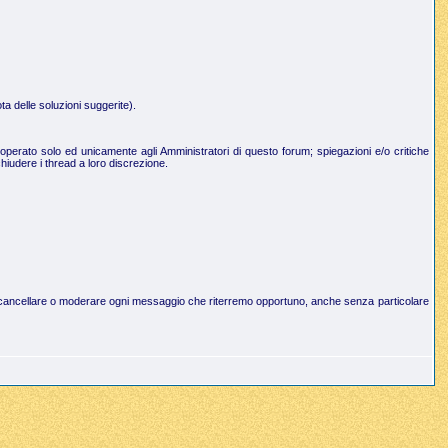
a delle soluzioni suggerite).
operato solo ed unicamente agli Amministratori di questo forum; spiegazioni e/o critiche
hiudere i thread a loro discrezione.
to di cancellare o moderare ogni messaggio che riterremo opportuno, anche senza particolare