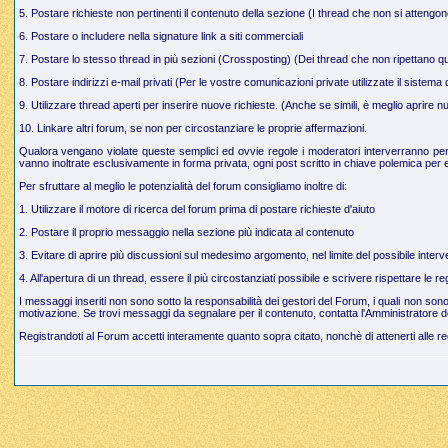
5. Postare richieste non pertinenti il contenuto della sezione (I thread che non si attengo
6. Postare o includere nella signature link a siti commerciali
7. Postare lo stesso thread in più sezioni (Crossposting) (Dei thread che non ripettano q
8. Postare indirizzi e-mail privati (Per le vostre comunicazioni private utilizzate il sistem
9. Utilizzare thread aperti per inserire nuove richieste. (Anche se simili, è meglio aprire
10. Linkare altri forum, se non per circostanziare le proprie affermazioni.
Qualora vengano violate queste semplici ed ovvie regole i moderatori interverranno per g
vanno inoltrate esclusivamente in forma privata, ogni post scritto in chiave polemica per e
Per sfruttare al meglio le potenzialità del forum consigliamo inoltre di:
1. Utilizzare il motore di ricerca del forum prima di postare richieste d'aiuto
2. Postare il proprio messaggio nella sezione più indicata al contenuto
3. Evitare di aprire più discussioni sul medesimo argomento, nel limite del possibile interve
4. All'apertura di un thread, essere il più circostanziati possibile e scrivere rispettare le 
I messaggi inseriti non sono sotto la responsabilità dei gestori del Forum, i quali non so
motivazione. Se trovi messaggi da segnalare per il contenuto, contatta l'Amministratore d
Registrandoti al Forum accetti interamente quanto sopra citato, nonchè di attenerti alle r