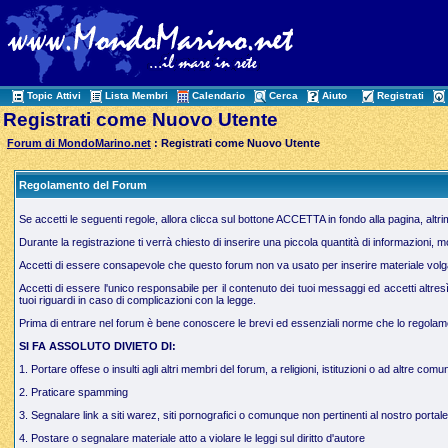
Topic Attivi
Lista Membri
Calendario
Cerca
Aiuto
Registrati
Registrati come Nuovo Utente
Forum di MondoMarino.net
: Registrati come Nuovo Utente
Regolamento del Forum
Se accetti le seguenti regole, allora clicca sul bottone ACCETTA in fondo alla pagina, altr
Durante la registrazione ti verrà chiesto di inserire una piccola quantità di informazioni, 
Accetti di essere consapevole che questo forum non va usato per inserire materiale volgare,
Accetti di essere l'unico responsabile per il contenuto dei tuoi messaggi ed accetti altres
tuoi riguardi in caso di complicazioni con la legge.
Prima di entrare nel forum è bene conoscere le brevi ed essenziali norme che lo regolamen
SI FA ASSOLUTO DIVIETO DI:
1. Portare offese o insulti agli altri membri del forum, a religioni, istituzioni o ad altre comun
2. Praticare spamming
3. Segnalare link a siti warez, siti pornografici o comunque non pertinenti al nostro portale
4. Postare o segnalare materiale atto a violare le leggi sul diritto d'autore