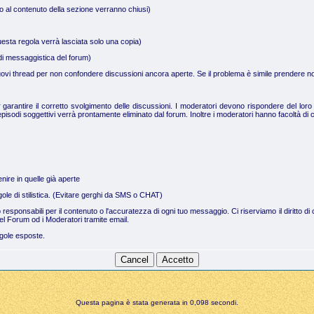
no al contenuto della sezione verranno chiusi)
uesta regola verrà lasciata solo una copia)
a di messaggistica del forum)
 nuovi thread per non confondere discussioni ancora aperte. Se il problema è simile prendere not
arantire il corretto svolgimento delle discussioni. I moderatori devono rispondere del loro 
pisodi soggettivi verrà prontamente eliminato dal forum. Inoltre i moderatori hanno facoltà di c
nire in quelle già aperte
regole di stilistica. (Evitare gerghi da SMS o CHAT)
no responsabili per il contenuto o l'accuratezza di ogni tuo messaggio. Ci riserviamo il dirit
el Forum od i Moderatori tramite email.
egole esposte.
Questa pagina è stata generata in 0,098 secondi.