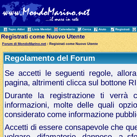
Topic Attivi
Lista Membri
Calendario
Cerca
Aiuto
Registrati
Registrati come Nuovo Utente
Forum di MondoMarino.net
: Registrati come Nuovo Utente
Regolamento del Forum
Se accetti le seguenti regole, allo
pagina, altrimenti clicca sul bottone 
Durante la registrazione ti verrà c
informazioni, molte delle quali opzi
considerato come informazione pubbli
Accetti di essere consapevole che que
volgare, difamatorio, dannoso, a sf