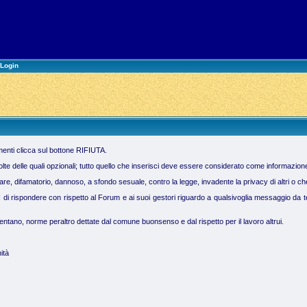
Login
imenti clicca sul bottone RIFIUTA.
molte delle quali opzionali; tutto quello che inserisci deve essere considerato come informazion
 difamatorio, dannoso, a sfondo sesuale, contro la legge, invadente la privacy di altri o che vi
ì di rispondere con rispetto al Forum e ai suoi gestori riguardo a qualsivoglia messaggio da te 
tano, norme peraltro dettate dal comune buonsenso e dal rispetto per il lavoro altrui.
ità