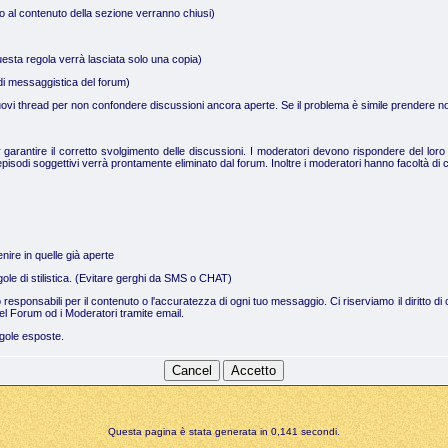
no al contenuto della sezione verranno chiusi)
uesta regola verrà lasciata solo una copia)
a di messaggistica del forum)
 nuovi thread per non confondere discussioni ancora aperte. Se il problema è simile prendere not
arantire il corretto svolgimento delle discussioni. I moderatori devono rispondere del loro 
pisodi soggettivi verrà prontamente eliminato dal forum. Inoltre i moderatori hanno facoltà di c
nire in quelle già aperte
regole di stilistica. (Evitare gerghi da SMS o CHAT)
no responsabili per il contenuto o l'accuratezza di ogni tuo messaggio. Ci riserviamo il dirit
el Forum od i Moderatori tramite email.
egole esposte.
Questa pagina è stata generata in 0,141 secondi.