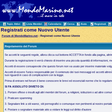
Topic Attivi
Lista Membri
Calendario
Cerca
Aiuto
Registrati
Registrati come Nuovo Utente
Forum di MondoMarino.net
: Registrati come Nuovo Utente
Regolamento del Forum
Se accetti le seguenti regole, allora clicca sul bottone ACCETTA in fondo alla pagina, altr
Durante la registrazione ti verrà chiesto di inserire una piccola quantità di informazioni, 
Accetti di essere consapevole che questo forum non va usato per inserire materiale volgare,
Accetti di essere l'unico responsabile per il contenuto dei tuoi messaggi ed accetti altres
tuoi riguardi in caso di complicazioni con la legge.
Prima di entrare nel forum è bene conoscere le brevi ed essenziali norme che lo regolamen
SI FA ASSOLUTO DIVIETO DI:
1. Portare offese o insulti agli altri membri del forum, a religioni, istituzioni o ad altre comun
2. Praticare spamming
3. Segnalare link a siti warez, siti pornografici o comunque non pertinenti al nostro portale
4. Postare o segnalare materiale atto a violare le leggi sul diritto d'autore