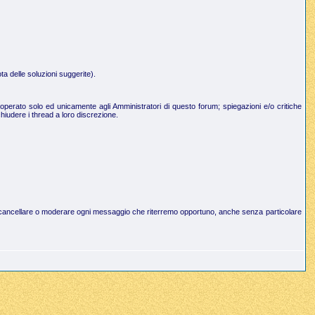
a delle soluzioni suggerite).
operato solo ed unicamente agli Amministratori di questo forum; spiegazioni e/o critiche
hiudere i thread a loro discrezione.
to di cancellare o moderare ogni messaggio che riterremo opportuno, anche senza particolare