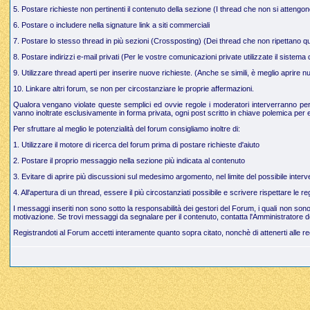
5. Postare richieste non pertinenti il contenuto della sezione (I thread che non si attengo
6. Postare o includere nella signature link a siti commerciali
7. Postare lo stesso thread in più sezioni (Crossposting) (Dei thread che non ripettano q
8. Postare indirizzi e-mail privati (Per le vostre comunicazioni private utilizzate il sistem
9. Utilizzare thread aperti per inserire nuove richieste. (Anche se simili, è meglio aprire
10. Linkare altri forum, se non per circostanziare le proprie affermazioni.
Qualora vengano violate queste semplici ed ovvie regole i moderatori interverranno per g
vanno inoltrate esclusivamente in forma privata, ogni post scritto in chiave polemica per e
Per sfruttare al meglio le potenzialità del forum consigliamo inoltre di:
1. Utilizzare il motore di ricerca del forum prima di postare richieste d'aiuto
2. Postare il proprio messaggio nella sezione più indicata al contenuto
3. Evitare di aprire più discussioni sul medesimo argomento, nel limite del possibile interve
4. All'apertura di un thread, essere il più circostanziati possibile e scrivere rispettare le 
I messaggi inseriti non sono sotto la responsabilità dei gestori del Forum, i quali non so
motivazione. Se trovi messaggi da segnalare per il contenuto, contatta l'Amministratore d
Registrandoti al Forum accetti interamente quanto sopra citato, nonchè di attenerti alle r