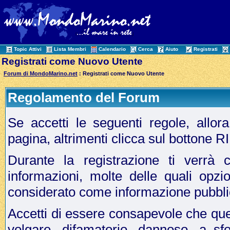
Topic Attivi
Lista Membri
Calendario
Cerca
Aiuto
Registrati
Registrati come Nuovo Utente
Forum di MondoMarino.net
: Registrati come Nuovo Utente
Regolamento del Forum
Se accetti le seguenti regole, allo
pagina, altrimenti clicca sul bottone 
Durante la registrazione ti verrà c
informazioni, molte delle quali opzi
considerato come informazione pubbli
Accetti di essere consapevole che que
volgare, difamatorio, dannoso, a sf