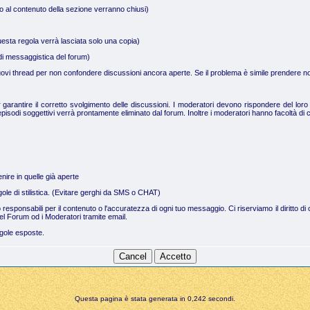
no al contenuto della sezione verranno chiusi)
uesta regola verrà lasciata solo una copia)
a di messaggistica del forum)
 nuovi thread per non confondere discussioni ancora aperte. Se il problema è simile prendere not
arantire il corretto svolgimento delle discussioni. I moderatori devono rispondere del loro 
pisodi soggettivi verrà prontamente eliminato dal forum. Inoltre i moderatori hanno facoltà di c
nire in quelle già aperte
regole di stilistica. (Evitare gerghi da SMS o CHAT)
no responsabili per il contenuto o l'accuratezza di ogni tuo messaggio. Ci riserviamo il dirit
el Forum od i Moderatori tramite email.
egole esposte.
Questa pagina è stata generata in 0,242 secondi.