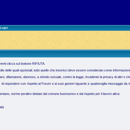
Login
imenti clicca sul bottone RIFIUTA.
molte delle quali opzionali; tutto quello che inserisci deve essere considerato come informazion
 difamatorio, dannoso, a sfondo sesuale, contro la legge, invadente la privacy di altri o che vi
ì di rispondere con rispetto al Forum e ai suoi gestori riguardo a qualsivoglia messaggio da te 
tano, norme peraltro dettate dal comune buonsenso e dal rispetto per il lavoro altrui.
ità