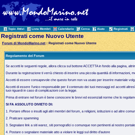
Topic Attivi
Lista Membri
Calendario
Cerca
Aiuto
Registrati
Registrati come Nuovo Utente
Forum di MondoMarino.net
: Registrati come Nuovo Utente
Regolamento del Forum
Se accetti le seguenti regole, allora clicca sul bottone ACCETTA in fondo alla pagina, altr
Durante la registrazione ti verrà chiesto di inserire una piccola quantità di informazioni, 
Accetti di essere consapevole che questo forum non va usato per inserire materiale volgare,
Accetti di essere l'unico responsabile per il contenuto dei tuoi messaggi ed accetti altres
tuoi riguardi in caso di complicazioni con la legge.
Prima di entrare nel forum è bene conoscere le brevi ed essenziali norme che lo regolamen
SI FA ASSOLUTO DIVIETO DI:
1. Portare offese o insulti agli altri membri del forum, a religioni, istituzioni o ad altre comun
2. Praticare spamming
3. Segnalare link a siti warez, siti pornografici o comunque non pertinenti al nostro portale
4. Postare o segnalare materiale atto a violare le leggi sul diritto d'autore