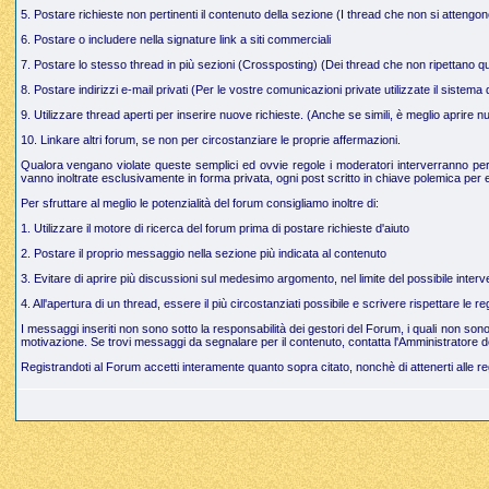
5. Postare richieste non pertinenti il contenuto della sezione (I thread che non si attengo
6. Postare o includere nella signature link a siti commerciali
7. Postare lo stesso thread in più sezioni (Crossposting) (Dei thread che non ripettano q
8. Postare indirizzi e-mail privati (Per le vostre comunicazioni private utilizzate il sistem
9. Utilizzare thread aperti per inserire nuove richieste. (Anche se simili, è meglio aprire
10. Linkare altri forum, se non per circostanziare le proprie affermazioni.
Qualora vengano violate queste semplici ed ovvie regole i moderatori interverranno per g
vanno inoltrate esclusivamente in forma privata, ogni post scritto in chiave polemica per e
Per sfruttare al meglio le potenzialità del forum consigliamo inoltre di:
1. Utilizzare il motore di ricerca del forum prima di postare richieste d'aiuto
2. Postare il proprio messaggio nella sezione più indicata al contenuto
3. Evitare di aprire più discussioni sul medesimo argomento, nel limite del possibile interve
4. All'apertura di un thread, essere il più circostanziati possibile e scrivere rispettare le 
I messaggi inseriti non sono sotto la responsabilità dei gestori del Forum, i quali non so
motivazione. Se trovi messaggi da segnalare per il contenuto, contatta l'Amministratore d
Registrandoti al Forum accetti interamente quanto sopra citato, nonchè di attenerti alle r