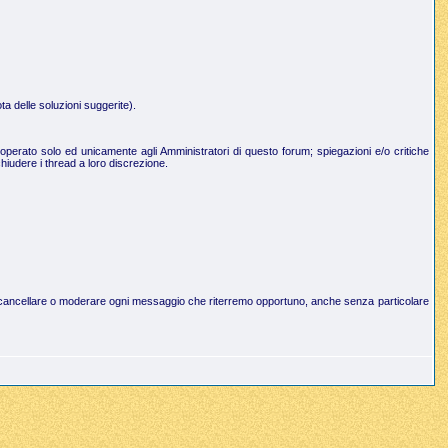
a delle soluzioni suggerite).
operato solo ed unicamente agli Amministratori di questo forum; spiegazioni e/o critiche
hiudere i thread a loro discrezione.
to di cancellare o moderare ogni messaggio che riterremo opportuno, anche senza particolare