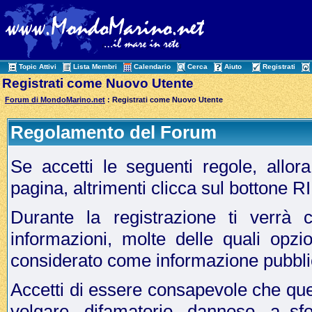
Topic Attivi
Lista Membri
Calendario
Cerca
Aiuto
Registrati
Registrati come Nuovo Utente
Forum di MondoMarino.net
: Registrati come Nuovo Utente
Regolamento del Forum
Se accetti le seguenti regole, allo
pagina, altrimenti clicca sul bottone 
Durante la registrazione ti verrà c
informazioni, molte delle quali opzi
considerato come informazione pubbli
Accetti di essere consapevole che que
volgare, difamatorio, dannoso, a sf