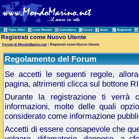
Topic Attivi
Lista Membri
Calendario
Cerca
Aiuto
Registrati
Registrati come Nuovo Utente
Forum di MondoMarino.net
: Registrati come Nuovo Utente
Regolamento del Forum
Se accetti le seguenti regole, allo
pagina, altrimenti clicca sul bottone 
Durante la registrazione ti verrà c
informazioni, molte delle quali opzi
considerato come informazione pubbli
Accetti di essere consapevole che que
volgare, difamatorio, dannoso, a sf