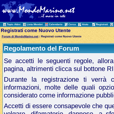
Topic Attivi
Lista Membri
Calendario
Cerca
Aiuto
Registrati
Registrati come Nuovo Utente
Forum di MondoMarino.net
: Registrati come Nuovo Utente
Regolamento del Forum
Se accetti le seguenti regole, allo
pagina, altrimenti clicca sul bottone 
Durante la registrazione ti verrà c
informazioni, molte delle quali opzi
considerato come informazione pubbli
Accetti di essere consapevole che que
volgare, difamatorio, dannoso, a sf