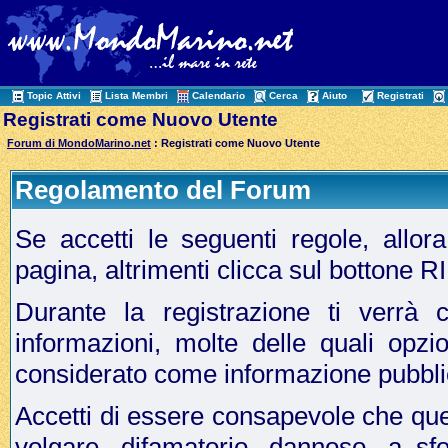
Topic Attivi
Lista Membri
Calendario
Cerca
Aiuto
Registrati
Registrati come Nuovo Utente
Forum di MondoMarino.net
: Registrati come Nuovo Utente
Regolamento del Forum
Se accetti le seguenti regole, allo
pagina, altrimenti clicca sul bottone 
Durante la registrazione ti verrà c
informazioni, molte delle quali opzi
considerato come informazione pubbli
Accetti di essere consapevole che que
volgare, difamatorio, dannoso, a sf