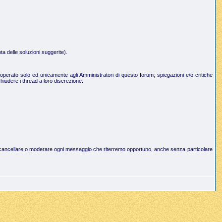
a delle soluzioni suggerite).
operato solo ed unicamente agli Amministratori di questo forum; spiegazioni e/o critiche
hiudere i thread a loro discrezione.
to di cancellare o moderare ogni messaggio che riterremo opportuno, anche senza particolare