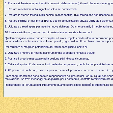
5. Postare richieste non pertinenti il contenuto della sezione (I thread che non si attengo
6. Postare o includere nella signature link a siti commerciali
7. Postare lo stesso thread in più sezioni (Crossposting) (Dei thread che non ripettano q
8. Postare indirizzi e-mail privati (Per le vostre comunicazioni private utilizzate il sistem
9. Utilizzare thread aperti per inserire nuove richieste. (Anche se simili, è meglio aprire
10. Linkare altri forum, se non per circostanziare le proprie affermazioni.
Qualora vengano violate queste semplici ed ovvie regole i moderatori interverranno per g
vanno inoltrate esclusivamente in forma privata, ogni post scritto in chiave polemica per e
Per sfruttare al meglio le potenzialità del forum consigliamo inoltre di:
1. Utilizzare il motore di ricerca del forum prima di postare richieste d'aiuto
2. Postare il proprio messaggio nella sezione più indicata al contenuto
3. Evitare di aprire più discussioni sul medesimo argomento, nel limite del possibile interve
4. All'apertura di un thread, essere il più circostanziati possibile e scrivere rispettare le 
I messaggi inseriti non sono sotto la responsabilità dei gestori del Forum, i quali non so
motivazione. Se trovi messaggi da segnalare per il contenuto, contatta l'Amministratore d
Registrandoti al Forum accetti interamente quanto sopra citato, nonchè di attenerti alle r