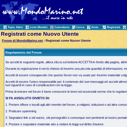
Topic Attivi
Lista Membri
Calendario
Cerca
Aiuto
Registrati
Registrati come Nuovo Utente
Forum di MondoMarino.net
: Registrati come Nuovo Utente
Regolamento del Forum
Se accetti le seguenti regole, allora clicca sul bottone ACCETTA in fondo alla pagina, altr
Durante la registrazione ti verrà chiesto di inserire una piccola quantità di informazioni, 
Accetti di essere consapevole che questo forum non va usato per inserire materiale volgare,
Accetti di essere l'unico responsabile per il contenuto dei tuoi messaggi ed accetti altres
tuoi riguardi in caso di complicazioni con la legge.
Prima di entrare nel forum è bene conoscere le brevi ed essenziali norme che lo regolamen
SI FA ASSOLUTO DIVIETO DI:
1. Portare offese o insulti agli altri membri del forum, a religioni, istituzioni o ad altre comun
2. Praticare spamming
3. Segnalare link a siti warez, siti pornografici o comunque non pertinenti al nostro portale
4. Postare o segnalare materiale atto a violare le leggi sul diritto d'autore