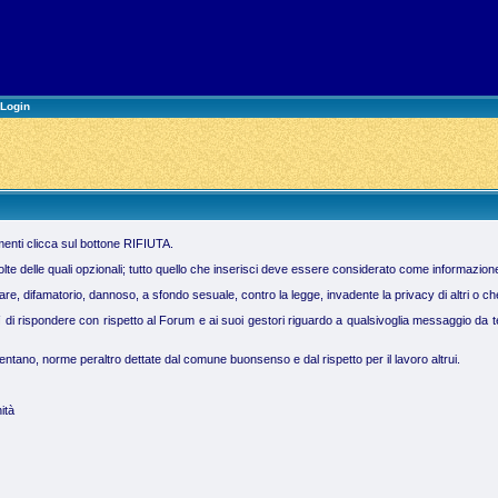
Login
imenti clicca sul bottone RIFIUTA.
molte delle quali opzionali; tutto quello che inserisci deve essere considerato come informazion
 difamatorio, dannoso, a sfondo sesuale, contro la legge, invadente la privacy di altri o che vi
ì di rispondere con rispetto al Forum e ai suoi gestori riguardo a qualsivoglia messaggio da te 
tano, norme peraltro dettate dal comune buonsenso e dal rispetto per il lavoro altrui.
ità