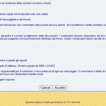
no al contenuto della sezione verranno chiusi)
uesta regola verrà lasciata solo una copia)
a di messaggistica del forum)
 nuovi thread per non confondere discussioni ancora aperte. Se il problema è simile prendere not
arantire il corretto svolgimento delle discussioni. I moderatori devono rispondere del loro 
pisodi soggettivi verrà prontamente eliminato dal forum. Inoltre i moderatori hanno facoltà di c
nire in quelle già aperte
regole di stilistica. (Evitare gerghi da SMS o CHAT)
no responsabili per il contenuto o l'accuratezza di ogni tuo messaggio. Ci riserviamo il dirit
el Forum od i Moderatori tramite email.
egole esposte.
Questa pagina è stata generata in 0,771 secondi.