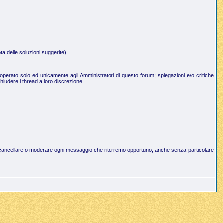
a delle soluzioni suggerite).
operato solo ed unicamente agli Amministratori di questo forum; spiegazioni e/o critiche
hiudere i thread a loro discrezione.
to di cancellare o moderare ogni messaggio che riterremo opportuno, anche senza particolare