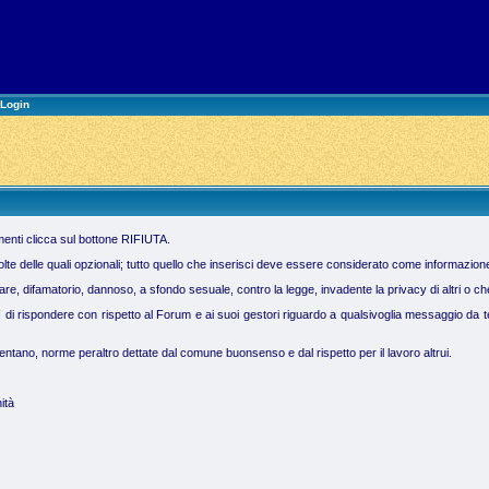
Login
imenti clicca sul bottone RIFIUTA.
molte delle quali opzionali; tutto quello che inserisci deve essere considerato come informazion
 difamatorio, dannoso, a sfondo sesuale, contro la legge, invadente la privacy di altri o che vi
ì di rispondere con rispetto al Forum e ai suoi gestori riguardo a qualsivoglia messaggio da te 
tano, norme peraltro dettate dal comune buonsenso e dal rispetto per il lavoro altrui.
ità