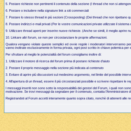
5. Postare richieste non pertinenti il contenuto della sezione (I thread che non si attengo
6. Postare o includere nella signature link a siti commerciali
7. Postare lo stesso thread in più sezioni (Crossposting) (Dei thread che non ripettano q
8. Postare indirizzi e-mail privati (Per le vostre comunicazioni private utilizzate il sistem
9. Utilizzare thread aperti per inserire nuove richieste. (Anche se simili, è meglio aprire
10. Linkare altri forum, se non per circostanziare le proprie affermazioni.
Qualora vengano violate queste semplici ed ovvie regole i moderatori interverranno per g
vanno inoltrate esclusivamente in forma privata, ogni post scritto in chiave polemica per e
Per sfruttare al meglio le potenzialità del forum consigliamo inoltre di:
1. Utilizzare il motore di ricerca del forum prima di postare richieste d'aiuto
2. Postare il proprio messaggio nella sezione più indicata al contenuto
3. Evitare di aprire più discussioni sul medesimo argomento, nel limite del possibile interve
4. All'apertura di un thread, essere il più circostanziati possibile e scrivere rispettare le 
I messaggi inseriti non sono sotto la responsabilità dei gestori del Forum, i quali non so
motivazione. Se trovi messaggi da segnalare per il contenuto, contatta l'Amministratore d
Registrandoti al Forum accetti interamente quanto sopra citato, nonchè di attenerti alle r