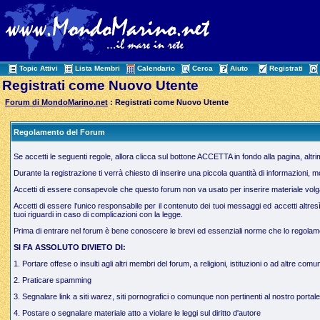
Topic Attivi
Lista Membri
Calendario
Cerca
Aiuto
Registrati
Registrati come Nuovo Utente
Forum di MondoMarino.net
: Registrati come Nuovo Utente
Regolamento del Forum
Se accetti le seguenti regole, allora clicca sul bottone ACCETTA in fondo alla pagina, altr
Durante la registrazione ti verrà chiesto di inserire una piccola quantità di informazioni, 
Accetti di essere consapevole che questo forum non va usato per inserire materiale volgare,
Accetti di essere l'unico responsabile per il contenuto dei tuoi messaggi ed accetti altres
tuoi riguardi in caso di complicazioni con la legge.
Prima di entrare nel forum è bene conoscere le brevi ed essenziali norme che lo regolamen
SI FA ASSOLUTO DIVIETO DI:
1. Portare offese o insulti agli altri membri del forum, a religioni, istituzioni o ad altre comun
2. Praticare spamming
3. Segnalare link a siti warez, siti pornografici o comunque non pertinenti al nostro portale
4. Postare o segnalare materiale atto a violare le leggi sul diritto d'autore