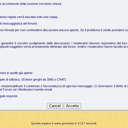
no al contenuto della sezione verranno chiusi)
uesta regola verrà lasciata solo una copia)
a di messaggistica del forum)
 nuovi thread per non confondere discussioni ancora aperte. Se il problema è simile prendere not
arantire il corretto svolgimento delle discussioni. I moderatori devono rispondere del loro 
pisodi soggettivi verrà prontamente eliminato dal forum. Inoltre i moderatori hanno facoltà di c
nire in quelle già aperte
regole di stilistica. (Evitare gerghi da SMS o CHAT)
no responsabili per il contenuto o l'accuratezza di ogni tuo messaggio. Ci riserviamo il dirit
el Forum od i Moderatori tramite email.
egole esposte.
Questa pagina è stata generata in 0,117 secondi.