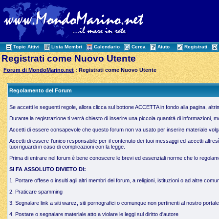
Topic Attivi
Lista Membri
Calendario
Cerca
Aiuto
Registrati
Registrati come Nuovo Utente
Forum di MondoMarino.net
: Registrati come Nuovo Utente
Regolamento del Forum
Se accetti le seguenti regole, allora clicca sul bottone ACCETTA in fondo alla pagina, altr
Durante la registrazione ti verrà chiesto di inserire una piccola quantità di informazioni, 
Accetti di essere consapevole che questo forum non va usato per inserire materiale volgare,
Accetti di essere l'unico responsabile per il contenuto dei tuoi messaggi ed accetti altres
tuoi riguardi in caso di complicazioni con la legge.
Prima di entrare nel forum è bene conoscere le brevi ed essenziali norme che lo regolamen
SI FA ASSOLUTO DIVIETO DI:
1. Portare offese o insulti agli altri membri del forum, a religioni, istituzioni o ad altre comun
2. Praticare spamming
3. Segnalare link a siti warez, siti pornografici o comunque non pertinenti al nostro portale
4. Postare o segnalare materiale atto a violare le leggi sul diritto d'autore