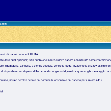
Login
imenti clicca sul bottone RIFIUTA.
molte delle quali opzionali; tutto quello che inserisci deve essere considerato come informazion
 difamatorio, dannoso, a sfondo sesuale, contro la legge, invadente la privacy di altri o che vi
ì di rispondere con rispetto al Forum e ai suoi gestori riguardo a qualsivoglia messaggio da te 
tano, norme peraltro dettate dal comune buonsenso e dal rispetto per il lavoro altrui.
ità