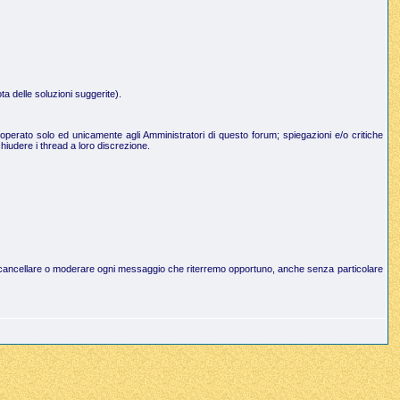
a delle soluzioni suggerite).
operato solo ed unicamente agli Amministratori di questo forum; spiegazioni e/o critiche
hiudere i thread a loro discrezione.
to di cancellare o moderare ogni messaggio che riterremo opportuno, anche senza particolare