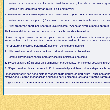
5. Postare richieste non pertinenti il contenuto della sezione (I thread che non si attengo
6. Postare o includere nella signature link a siti commerciali
7. Postare lo stesso thread in più sezioni (Crossposting) (Dei thread che non ripettano q
8. Postare indirizzi e-mail privati (Per le vostre comunicazioni private utilizzate il sistem
9. Utilizzare thread aperti per inserire nuove richieste. (Anche se simili, è meglio aprire
10. Linkare altri forum, se non per circostanziare le proprie affermazioni.
Qualora vengano violate queste semplici ed ovvie regole i moderatori interverranno per g
vanno inoltrate esclusivamente in forma privata, ogni post scritto in chiave polemica per e
Per sfruttare al meglio le potenzialità del forum consigliamo inoltre di:
1. Utilizzare il motore di ricerca del forum prima di postare richieste d'aiuto
2. Postare il proprio messaggio nella sezione più indicata al contenuto
3. Evitare di aprire più discussioni sul medesimo argomento, nel limite del possibile interve
4. All'apertura di un thread, essere il più circostanziati possibile e scrivere rispettare le 
I messaggi inseriti non sono sotto la responsabilità dei gestori del Forum, i quali non so
motivazione. Se trovi messaggi da segnalare per il contenuto, contatta l'Amministratore d
Registrandoti al Forum accetti interamente quanto sopra citato, nonchè di attenerti alle r