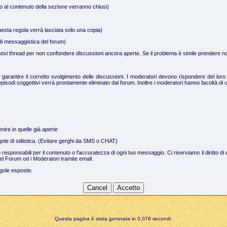
no al contenuto della sezione verranno chiusi)
uesta regola verrà lasciata solo una copia)
a di messaggistica del forum)
 nuovi thread per non confondere discussioni ancora aperte. Se il problema è simile prendere not
arantire il corretto svolgimento delle discussioni. I moderatori devono rispondere del loro 
pisodi soggettivi verrà prontamente eliminato dal forum. Inoltre i moderatori hanno facoltà di c
nire in quelle già aperte
regole di stilistica. (Evitare gerghi da SMS o CHAT)
no responsabili per il contenuto o l'accuratezza di ogni tuo messaggio. Ci riserviamo il dirit
el Forum od i Moderatori tramite email.
egole esposte.
Questa pagina è stata generata in 0,078 secondi.