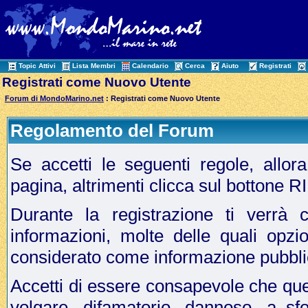
Topic Attivi
Lista Membri
Calendario
Cerca
Aiuto
Registrati
Registrati come Nuovo Utente
Forum di MondoMarino.net
: Registrati come Nuovo Utente
Regolamento del Forum
Se accetti le seguenti regole, allo
pagina, altrimenti clicca sul bottone 
Durante la registrazione ti verrà c
informazioni, molte delle quali opzi
considerato come informazione pubbli
Accetti di essere consapevole che que
volgare, difamatorio, dannoso, a sf