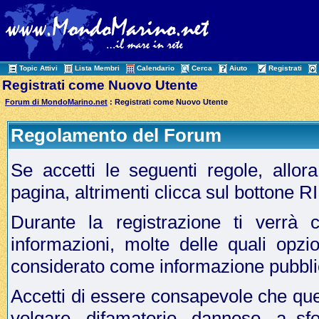
Topic Attivi
Lista Membri
Calendario
Cerca
Aiuto
Registrati
Registrati come Nuovo Utente
Forum di MondoMarino.net
: Registrati come Nuovo Utente
Regolamento del Forum
Se accetti le seguenti regole, allo
pagina, altrimenti clicca sul bottone 
Durante la registrazione ti verrà c
informazioni, molte delle quali opzi
considerato come informazione pubbli
Accetti di essere consapevole che que
volgare, difamatorio, dannoso, a sf